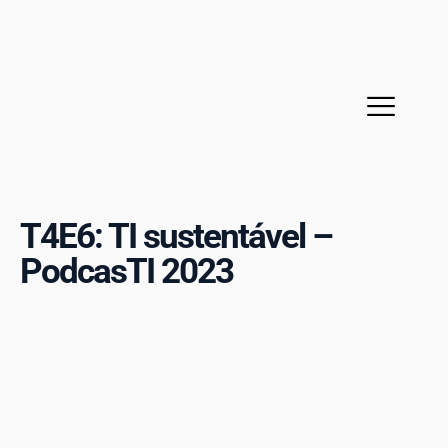
Sobre a MPE
Cases de sucesso
T4E6: TI sustentável –
PodcasTI 2023